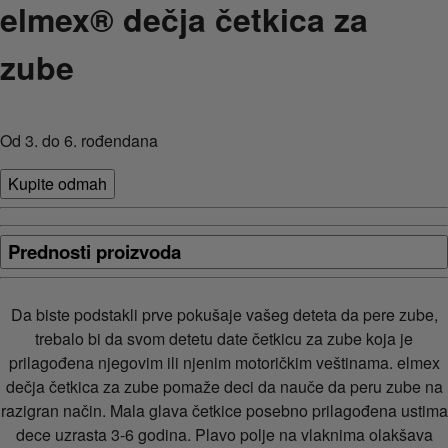
elmex® dečja četkica za
zube
Od 3. do 6. rođendana
Kupite odmah
Prednosti proizvoda
Da biste podstakli prve pokušaje vašeg deteta da pere zube,
trebalo bi da svom detetu date četkicu za zube koja je
prilagođena njegovim ili njenim motoričkim veštinama. elmex
dečja četkica za zube pomaže deci da nauče da peru zube na
razigran način. Mala glava četkice posebno prilagođena ustima
dece uzrasta 3-6 godina. Plavo polje na vlaknima olakšava