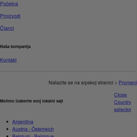
Početna
Proizvodi
Članci
Naša kompanija
Kontakt
Nalazite se na srpskoj stranici >
Promeni
Close
Molimo izaberite svoj lokalni sajt
Country
selector
Argentina
Austria - Österreich
Belgium - Belgique