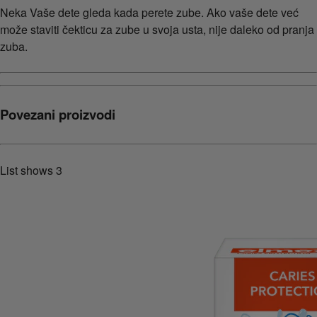
Neka Vaše dete gleda kada perete zube. Ako vaše dete već
može staviti čekticu za zube u svoja usta, nije daleko od pranja
zuba.
Povezani proizvodi
List shows
3