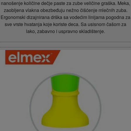
nanošenje količine dečje paste za zube veličine graška. Meka,
zaobljena vlakna obezbeđuju nežno čišćenje mlečnih zuba.
Ergonomski dizajnirana drška sa vodećim linijama pogodna za
sve vrste hvatanja koje koriste deca. Sa usisnom čašom za
lako, zabavno i uspravno skladištenje.