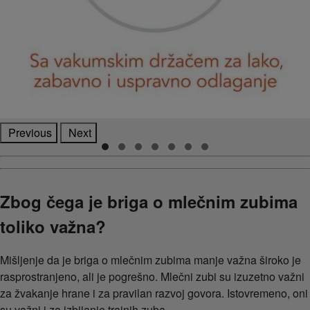
Previous
Next
Zbog čega je briga o mlečnim zubima
toliko važna?
Mišljenje da je briga o mlečnim zubima manje važna široko je
rasprostranjeno, ali je pogrešno. Mlečni zubi su izuzetno važni
za žvakanje hrane i za pravilan razvoj govora. Istovremeno, oni
su važni i za izbijanje trajnih zuba.