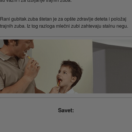
Rani gubitak zuba štetan je za opšte zdravlje deteta i položaj
trajnih zuba. Iz tog razloga mlečni zubi zahtevaju stalnu negu.
Savet: