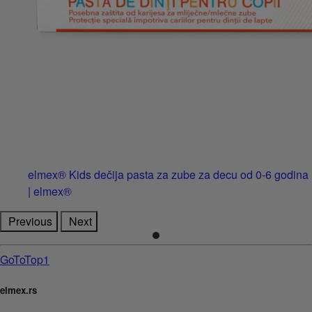
elmex® Kids dečija pasta za zube za decu od 0-6 godina
| elmex®
Previous
Next
GoToTop1
elmex.rs