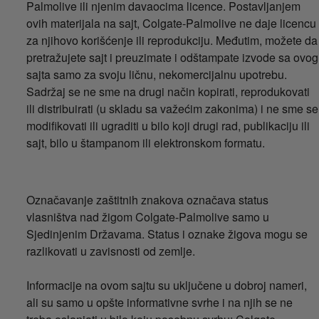
Palmolive ili njenim davaocima licence. Postavljanjem
ovih materijala na sajt, Colgate-Palmolive ne daje licencu
za njihovo korišćenje ili reprodukciju. Međutim, možete da
pretražujete sajt i preuzimate i odštampate izvode sa ovog
sajta samo za svoju ličnu, nekomercijalnu upotrebu.
Sadržaj se ne sme na drugi način kopirati, reprodukovati
ili distribuirati (u skladu sa važećim zakonima) i ne sme se
modifikovati ili ugraditi u bilo koji drugi rad, publikaciju ili
sajt, bilo u štampanom ili elektronskom formatu.
Označavanje zaštitnih znakova označava status
vlasništva nad žigom Colgate-Palmolive samo u
Sjedinjenim Državama. Status i oznake žigova mogu se
razlikovati u zavisnosti od zemlje.
Informacije na ovom sajtu su uključene u dobroj nameri,
ali su samo u opšte informativne svrhe i na njih se ne