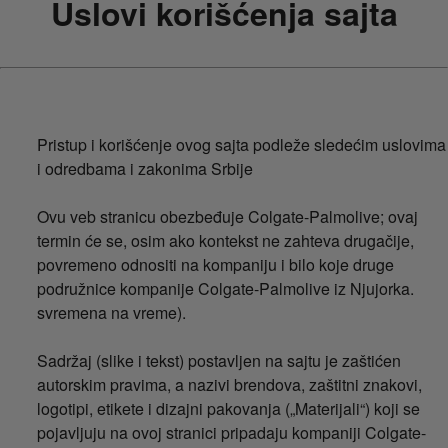
Uslovi korišćenja sajta
Pristup i korišćenje ovog sajta podleže sledećim uslovima
i odredbama i zakonima Srbije
Ovu veb stranicu obezbeđuje Colgate-Palmolive; ovaj
termin će se, osim ako kontekst ne zahteva drugačije,
povremeno odnositi na kompaniju i bilo koje druge
podružnice kompanije Colgate-Palmolive iz Njujorka.
svremena na vreme).
Sadržaj (slike i tekst) postavljen na sajtu je zaštićen
autorskim pravima, a nazivi brendova, zaštitni znakovi,
logotipi, etikete i dizajni pakovanja („Materijali“) koji se
pojavljuju na ovoj stranici pripadaju kompaniji Colgate-