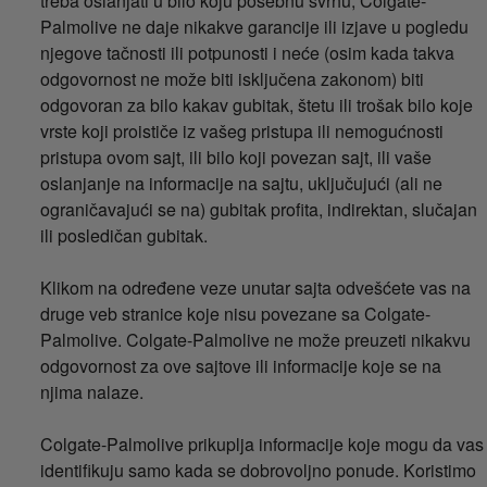
treba oslanjati u bilo koju posebnu svrhu; Colgate-
Palmolive ne daje nikakve garancije ili izjave u pogledu
njegove tačnosti ili potpunosti i neće (osim kada takva
odgovornost ne može biti isključena zakonom) biti
odgovoran za bilo kakav gubitak, štetu ili trošak bilo koje
vrste koji proističe iz vašeg pristupa ili nemogućnosti
pristupa ovom sajt, ili bilo koji povezan sajt, ili vaše
oslanjanje na informacije na sajtu, uključujući (ali ne
ograničavajući se na) gubitak profita, indirektan, slučajan
ili posledičan gubitak.
Klikom na određene veze unutar sajta odvešćete vas na
druge veb stranice koje nisu povezane sa Colgate-
Palmolive. Colgate-Palmolive ne može preuzeti nikakvu
odgovornost za ove sajtove ili informacije koje se na
njima nalaze.
Colgate-Palmolive prikuplja informacije koje mogu da vas
identifikuju samo kada se dobrovoljno ponude. Koristimo