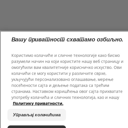
Вашу приватност схватамо озбиљно.
Користимо колачиће и сличне технологије како бисмо
разумели начин на који користите нашу веб страницу и
омогућили вам квалитетније корисничко искуство. Ови
колачићи се могу користити у различите сврхе,
укључујући персонализовано оглашавање, мерење
посећености сајта и дељење података са трећим
странама. Наставком коришћења овог сајта прихватате
употребу колачића и сличних технологија, као и нашу
Политику приватности.
Управљај колачићима