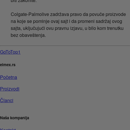
biti zakonite.
Colgate-Palmolive zadržava pravo da povuče proizvode
na koje se pominje ovaj sajt i da promeni sadržaj ovog
sajta, uključujući ovu pravnu izjavu, u bilo kom trenutku
bez obaveštenja.
GoToTop1
elmex.rs
Početna
Proizvodi
Članci
Naša kompanija