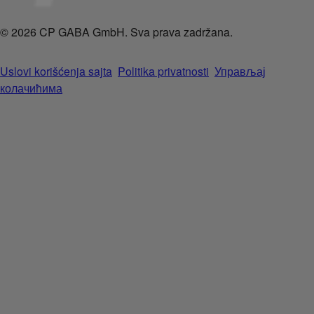
© 2026 CP GABA GmbH. Sva prava zadržana.
Uslovi korišćenja sajta
Politika privatnosti
Управљај
колачићима