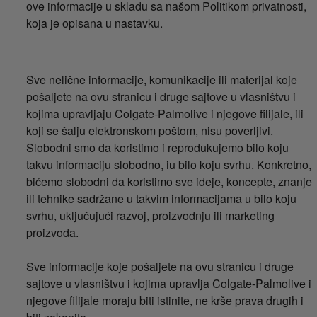
ove informacije u skladu sa našom Politikom privatnosti,
koja je opisana u nastavku.
Sve nelične informacije, komunikacije ili materijal koje
pošaljete na ovu stranicu i druge sajtove u vlasništvu i
kojima upravljaju Colgate-Palmolive i njegove filijale, ili
koji se šalju elektronskom poštom, nisu poverljivi.
Slobodni smo da koristimo i reprodukujemo bilo koju
takvu informaciju slobodno, iu bilo koju svrhu. Konkretno,
bićemo slobodni da koristimo sve ideje, koncepte, znanje
ili tehnike sadržane u takvim informacijama u bilo koju
svrhu, uključujući razvoj, proizvodnju ili marketing
proizvoda.
Sve informacije koje pošaljete na ovu stranicu i druge
sajtove u vlasništvu i kojima upravlja Colgate-Palmolive i
njegove filijale moraju biti istinite, ne krše prava drugih i