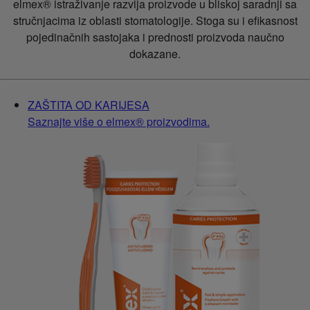
elmex® istraživanje razvija proizvode u bliskoj saradnji sa
stručnjacima iz oblasti stomatologije. Stoga su i efikasnost
pojedinačnih sastojaka i prednosti proizvoda naučno
dokazane.
ZAŠTITA OD KARIJESA
Saznajte više o elmex® proizvodima.