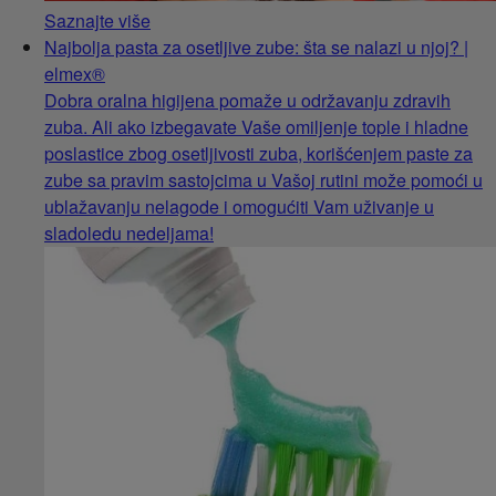
Saznajte više
Najbolja pasta za osetljive zube: šta se nalazi u njoj? |
elmex®
Dobra oralna higijena pomaže u održavanju zdravih
zuba. Ali ako izbegavate Vaše omiljenje tople i hladne
poslastice zbog osetljivosti zuba, korišćenjem paste za
zube sa pravim sastojcima u Vašoj rutini može pomoći u
ublažavanju nelagode i omogućiti Vam uživanje u
sladoledu nedeljama!