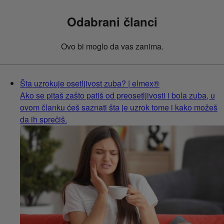
Odabrani članci
Ovo bi moglo da vas zanima.
Šta uzrokuje osetljivost zuba? | elmex®
Ako se pitaš zašto patiš od preosetljivosti i bola zuba, u
ovom članku ćeš saznati šta je uzrok tome i kako možeš
da ih sprečiš.