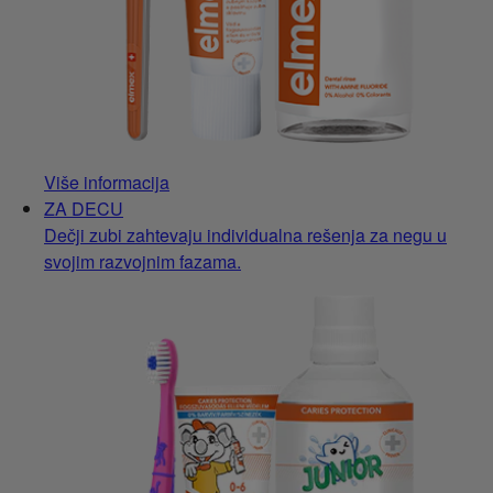
Više informacija
ZA DECU
Dečji zubi zahtevaju individualna rešenja za negu u
svojim razvojnim fazama.