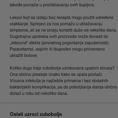
takođe pomaže u pročišćavanju ovih šupljina.
Lekovi koji se izdaju bez recepta mogu pružiti određeno
olakšanje. Sprejevi za nos pomažu u ublažavanju
simptoma, ali se ne smeju koristiti duže od nekoliko dana.
Dugotrajna upotreba ovih proizvoda može dovesti do
„rebound“ efekta (povratnog pogoršanja zapušenosti).
Paracetamol, aspirin ili ibuprofen mogu privremeno
ublažiti bolove.
Koliko dugo traje zubobolja uzrokovana upalom sinusa?
Ona obično prestaje onako kako se upala povlači.
Virusna infekcija je najčešće primarna i bez dodatnih
bakterijskih komplikacija, pa do poboljšanja stanja obično
dolazi u roku od nekoliko dana.
Ostali uzroci zubobolje