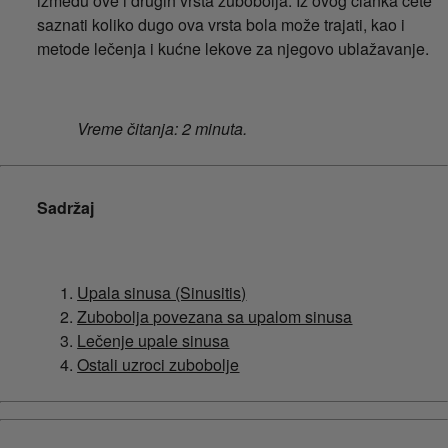
između ove i drugih vrsta zubobolja. Iz ovog članka ćete
saznati koliko dugo ova vrsta bola može trajati, kao i
metode lečenja i kućne lekove za njegovo ublažavanje.
Vreme čitanja: 2 minuta.
Sadržaj
Upala sinusa (Sinusitis)
Zubobolja povezana sa upalom sinusa
Lečenje upale sinusa
Ostali uzroci zubobolje