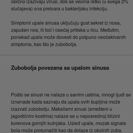
obično izazivaju virusi, dok se veoma retko (u svega 2%
slučajeva) ona pretvara u bakterijsku infekciju.
Simptomi upale sinusa uključuju gust sekret iz nosa,
zapušen nos, ili bol i osećaj pritiska u licu. Međutim,
ponekad upala može dovesti do potpuno neočekivanih
simptoma, kao što je zubobolja.
Zubobolja povezana sa upalom sinusa
Pošto se sinusi ne nalaze u samim ustima, mnogi ljudi se
iznenade kada saznaju da upala ovih šupljina može
izazvati zubobolju. Maksilarni sinusi (smešteni u
jagodičnim kostima) nalaze se u neposrednoj blizini
korenova gornjih kutnjaka. Usled upale, mozak signale
bola može protumačiti kao da dolaze iz okolnih zuba.