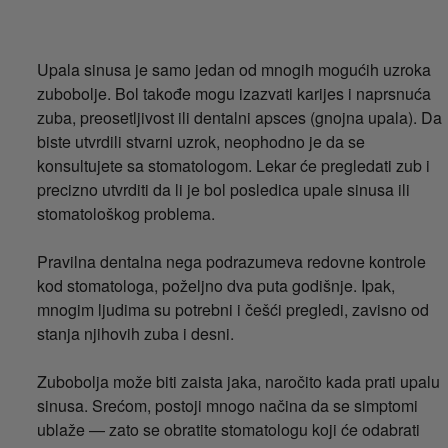
Upala sinusa je samo jedan od mnogih mogućih uzroka
zubobolje. Bol takođe mogu izazvati karijes i naprsnuća
zuba, preosetljivost ili dentalni apsces (gnojna upala). Da
biste utvrdili stvarni uzrok, neophodno je da se
konsultujete sa stomatologom. Lekar će pregledati zub i
precizno utvrditi da li je bol posledica upale sinusa ili
stomatološkog problema.
Pravilna dentalna nega podrazumeva redovne kontrole
kod stomatologa, poželjno dva puta godišnje. Ipak,
mnogim ljudima su potrebni i češći pregledi, zavisno od
stanja njihovih zuba i desni.
Zubobolja može biti zaista jaka, naročito kada prati upalu
sinusa. Srećom, postoji mnogo načina da se simptomi
ublaže — zato se obratite stomatologu koji će odabrati