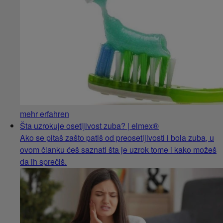
mehr erfahren
Šta uzrokuje osetljivost zuba? | elmex®
Ako se pitaš zašto patiš od preosetljivosti i bola zuba, u
ovom članku ćeš saznati šta je uzrok tome i kako možeš
da ih sprečiš.