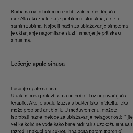
Borba sa ovim bolom može biti zaista frustrirajuća,
naročito ako znate da je problem u sinusima, a ne u
samim zubima. Najbolji način za ublažavanje simptoma
je uklanjanje nagomilane sluzi i smanjenje pritiska u
sinusima.
Lečenje upale sinusa
Lečenje upale sinusa
Upala sinusa prolazi sama od sebe ili uz odgovarajuću
terapiju. Ako je upalu izazvala bakterijska infekcija, lekar
može propisati antibiotik. U međuvremenu, možete
isprobati razne metode za ublažavanje nelagodnosti: Pijte
velike količine vode kako biste hidrirali sluzokožu sinusa i
razredili nakupljeni sekret. Inhalacija parom (parenje)