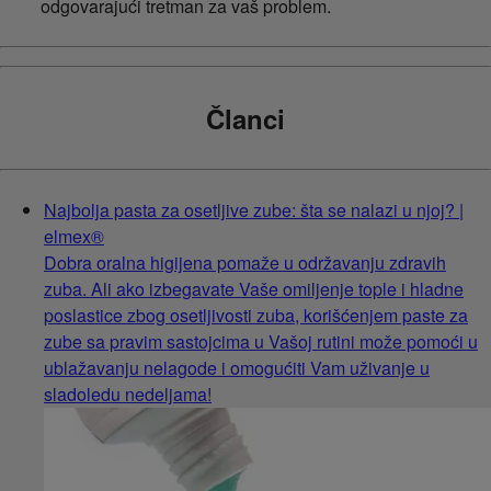
odgovarajući tretman za vaš problem.
Članci
Najbolja pasta za osetljive zube: šta se nalazi u njoj? |
elmex®
Dobra oralna higijena pomaže u održavanju zdravih
zuba. Ali ako izbegavate Vaše omiljenje tople i hladne
poslastice zbog osetljivosti zuba, korišćenjem paste za
zube sa pravim sastojcima u Vašoj rutini može pomoći u
ublažavanju nelagode i omogućiti Vam uživanje u
sladoledu nedeljama!