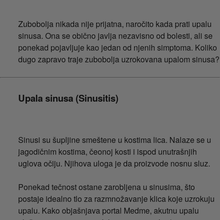
Zubobolja nikada nije prijatna, naročito kada prati upalu
sinusa. Ona se obično javlja nezavisno od bolesti, ali se
ponekad pojavljuje kao jedan od njenih simptoma. Koliko
dugo zapravo traje zubobolja uzrokovana upalom sinusa?
Upala sinusa (Sinusitis)
Sinusi su šupljine smeštene u kostima lica. Nalaze se u
jagodičnim kostima, čeonoj kosti i ispod unutrašnjih
uglova očiju. Njihova uloga je da proizvode nosnu sluz.
Ponekad tečnost ostane zarobljena u sinusima, što
postaje idealno tlo za razmnožavanje klica koje uzrokuju
upalu. Kako objašnjava portal Medme, akutnu upalu