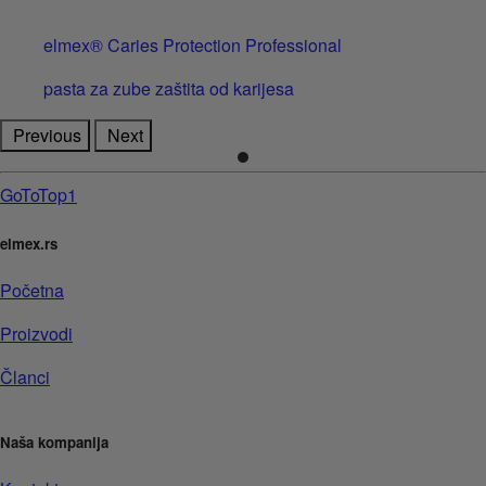
elmex® Caries Protection Professional
pasta za zube zaštita od karijesa
Previous
Next
GoToTop1
elmex.rs
Početna
Proizvodi
Članci
Naša kompanija