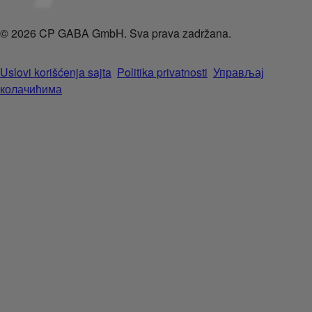
© 2026 CP GABA GmbH. Sva prava zadržana.
Uslovi korišćenja sajta
Politika privatnosti
Управљај
колачићима