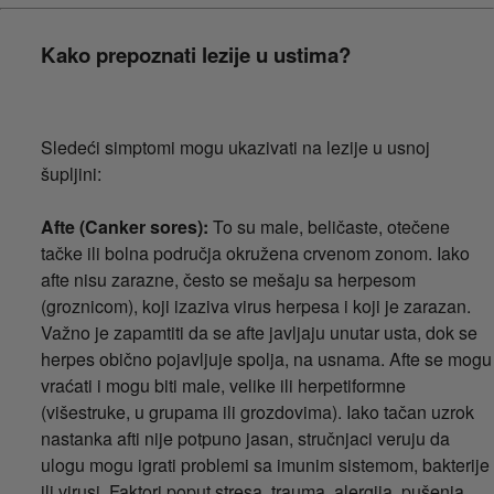
Kako prepoznati lezije u ustima?
Sledeći simptomi mogu ukazivati na lezije u usnoj
šupljini:
Afte (Canker sores):
To su male, beličaste, otečene
tačke ili bolna područja okružena crvenom zonom. Iako
afte nisu zarazne, često se mešaju sa herpesom
(groznicom), koji izaziva virus herpesa i koji je zarazan.
Važno je zapamtiti da se afte javljaju unutar usta, dok se
herpes obično pojavljuje spolja, na usnama. Afte se mogu
vraćati i mogu biti male, velike ili herpetiformne
(višestruke, u grupama ili grozdovima). Iako tačan uzrok
nastanka afti nije potpuno jasan, stručnjaci veruju da
ulogu mogu igrati problemi sa imunim sistemom, bakterije
ili virusi. Faktori poput stresa, trauma, alergija, pušenja,