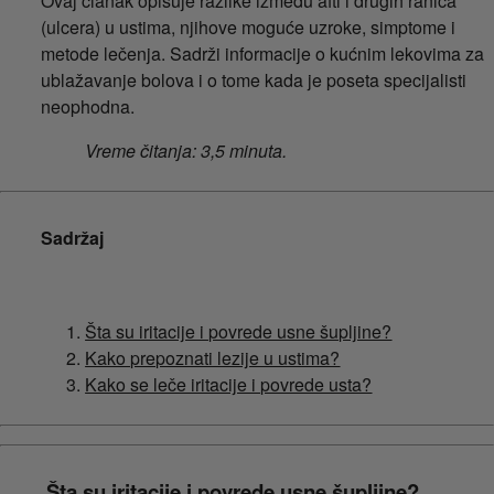
Ovaj članak opisuje razlike između afti i drugih ranica
(ulcera) u ustima, njihove moguće uzroke, simptome i
metode lečenja. Sadrži informacije o kućnim lekovima za
ublažavanje bolova i o tome kada je poseta specijalisti
neophodna.
Vreme čitanja: 3,5 minuta.
Sadržaj
Šta su iritacije i povrede usne šupljine?
Kako prepoznati lezije u ustima?
Kako se leče iritacije i povrede usta?
Šta su iritacije i povrede usne šupljine?