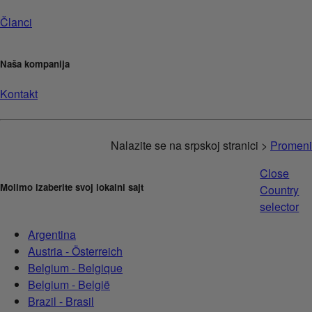
Članci
Naša kompanija
Kontakt
Nalazite se na srpskoj stranici >
Promeni
Close
Molimo izaberite svoj lokalni sajt
Country
selector
Argentina
Austria - Österreich
Belgium - Belgique
Belgium - België
Brazil - Brasil