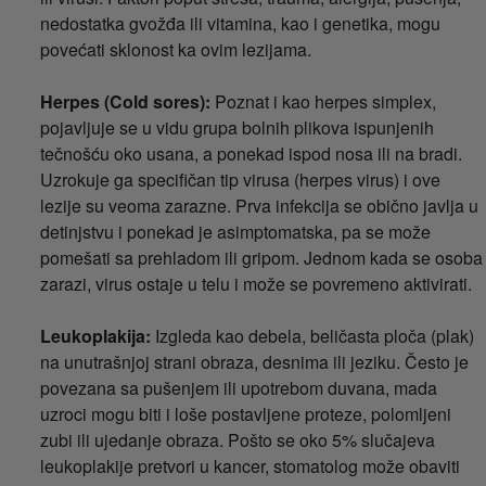
nedostatka gvožđa ili vitamina, kao i genetika, mogu
povećati sklonost ka ovim lezijama.
Herpes (Cold sores):
Poznat i kao herpes simplex,
pojavljuje se u vidu grupa bolnih plikova ispunjenih
tečnošću oko usana, a ponekad ispod nosa ili na bradi.
Uzrokuje ga specifičan tip virusa (herpes virus) i ove
lezije su veoma zarazne. Prva infekcija se obično javlja u
detinjstvu i ponekad je asimptomatska, pa se može
pomešati sa prehladom ili gripom. Jednom kada se osoba
zarazi, virus ostaje u telu i može se povremeno aktivirati.
Leukoplakija:
Izgleda kao debela, beličasta ploča (plak)
na unutrašnjoj strani obraza, desnima ili jeziku. Često je
povezana sa pušenjem ili upotrebom duvana, mada
uzroci mogu biti i loše postavljene proteze, polomljeni
zubi ili ujedanje obraza. Pošto se oko 5% slučajeva
leukoplakije pretvori u kancer, stomatolog može obaviti