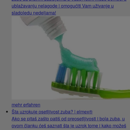
ublažavanju nelagode i omogućiti Vam uživanje u
sladoledu nedeljama!
mehr erfahren
Šta uzrokuje osetljivost zuba? | elmex®
Ako se pitaš zašto patiš od preosetljivosti i bola zuba, u
ovom članku ćeš saznati šta je uzrok tome i kako možeš