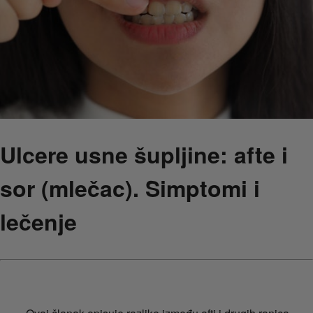
Ulcere usne šupljine: afte i
sor (mlečac). Simptomi i
lečenje