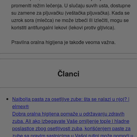
promeniti režim lečenja. U slučaju suvih usta, dostupne
su zamene za pljuvačku (veštačka pljuvačka). Kada se
uzrok sora (mlečca) ne može izbeći ili izlečiti, mogu se
koristiti antifungalni lekovi (lekovi protiv gljivica).
Pravilna oralna higijena je takođe veoma važna.
Članci
Najbolja pasta za osetljive zube: šta se nalazi u njoj? |
elmex®
Dobra oralna higijena pomaže u održavanju zdravih
zuba. Ali ako izbegavate Vaše omiljenje tople i hladne
poslastice zbog osetljivosti zuba, korišćenjem paste za
zube sa pravim sastojcima u Vašoj rutini može pomoći u