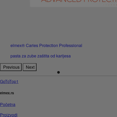
elmex® Caries Protection Professional
pasta za zube zaštita od karijesa
Previous
Next
GoToTop1
elmex.rs
Početna
Proizvodi