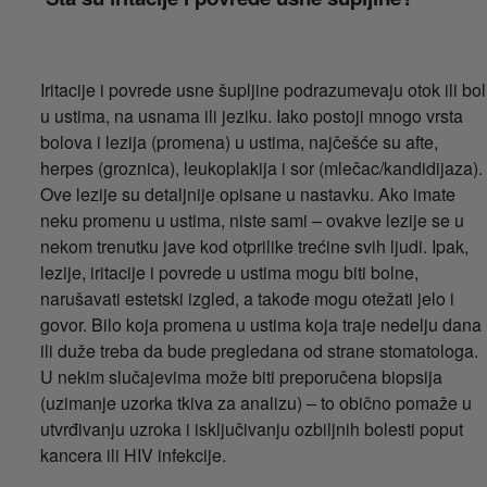
Iritacije i povrede usne šupljine podrazumevaju otok ili bol
u ustima, na usnama ili jeziku. Iako postoji mnogo vrsta
bolova i lezija (promena) u ustima, najčešće su afte,
herpes (groznica), leukoplakija i sor (mlečac/kandidijaza).
Ove lezije su detaljnije opisane u nastavku. Ako imate
neku promenu u ustima, niste sami – ovakve lezije se u
nekom trenutku jave kod otprilike trećine svih ljudi. Ipak,
lezije, iritacije i povrede u ustima mogu biti bolne,
narušavati estetski izgled, a takođe mogu otežati jelo i
govor. Bilo koja promena u ustima koja traje nedelju dana
ili duže treba da bude pregledana od strane stomatologa.
U nekim slučajevima može biti preporučena biopsija
(uzimanje uzorka tkiva za analizu) – to obično pomaže u
utvrđivanju uzroka i isključivanju ozbiljnih bolesti poput
kancera ili HIV infekcije.