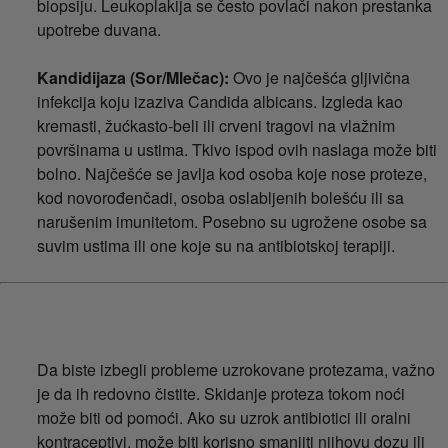
biopsiju. Leukoplakija se često povlači nakon prestanka
upotrebe duvana.
Kandidijaza (Sor/Mlečac):
Ovo je najčešća gljivična
infekcija koju izaziva Candida albicans. Izgleda kao
kremasti, žućkasto-beli ili crveni tragovi na vlažnim
površinama u ustima. Tkivo ispod ovih naslaga može biti
bolno. Najčešće se javlja kod osoba koje nose proteze,
kod novorođenčadi, osoba oslabljenih bolešću ili sa
narušenim imunitetom. Posebno su ugrožene osobe sa
suvim ustima ili one koje su na antibiotskoj terapiji.
Da biste izbegli probleme uzrokovane protezama, važno
je da ih redovno čistite. Skidanje proteza tokom noći
može biti od pomoći. Ako su uzrok antibiotici ili oralni
kontraceptivi, može biti korisno smanjiti njihovu dozu ili