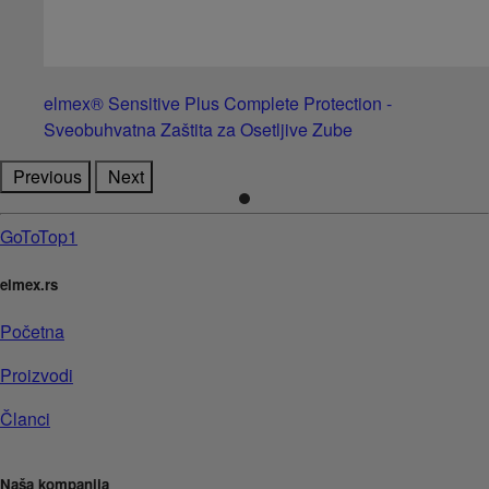
elmex® Sensitive Plus Complete Protection -
Sveobuhvatna Zaštita za Osetljive Zube
Previous
Next
GoToTop1
elmex.rs
Početna
Proizvodi
Članci
Naša kompanija