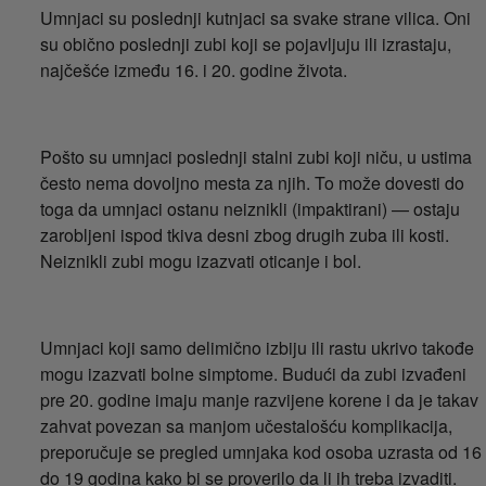
Umnjaci su poslednji kutnjaci sa svake strane vilica. Oni
su obično poslednji zubi koji se pojavljuju ili izrastaju,
najčešće između 16. i 20. godine života.
Pošto su umnjaci poslednji stalni zubi koji niču, u ustima
često nema dovoljno mesta za njih. To može dovesti do
toga da umnjaci ostanu neiznikli (impaktirani) — ostaju
zarobljeni ispod tkiva desni zbog drugih zuba ili kosti.
Neiznikli zubi mogu izazvati oticanje i bol.
Umnjaci koji samo delimično izbiju ili rastu ukrivo takođe
mogu izazvati bolne simptome. Budući da zubi izvađeni
pre 20. godine imaju manje razvijene korene i da je takav
zahvat povezan sa manjom učestalošću komplikacija,
preporučuje se pregled umnjaka kod osoba uzrasta od 16
do 19 godina kako bi se proverilo da li ih treba izvaditi.