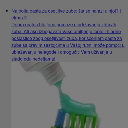
Najbolja pasta za osetljive zube: šta se nalazi u njoj? |
elmex®
Dobra oralna higijena pomaže u održavanju zdravih
zuba. Ali ako izbegavate Vaše omiljenje tople i hladne
poslastice zbog osetljivosti zuba, korišćenjem paste za
zube sa pravim sastojcima u Vašoj rutini može pomoći u
ublažavanju nelagode i omogućiti Vam uživanje u
sladoledu nedeljama!