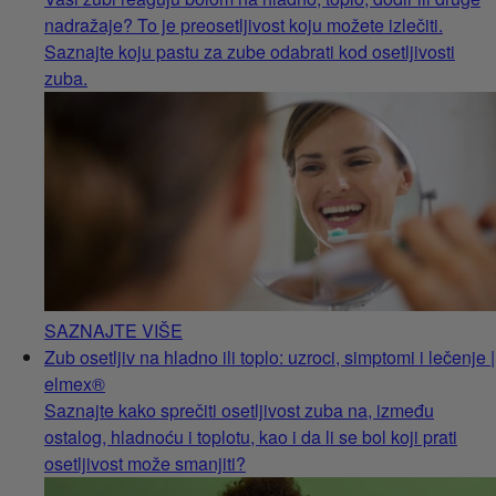
nadražaje? To je preosetljivost koju možete izlečiti.
Saznajte koju pastu za zube odabrati kod osetljivosti
zuba.
SAZNAJTE VIŠE
Zub osetljiv na hladno ili toplo: uzroci, simptomi i lečenje |
elmex®
Saznajte kako sprečiti osetljivost zuba na, između
ostalog, hladnoću i toplotu, kao i da li se bol koji prati
osetljivost može smanjiti?