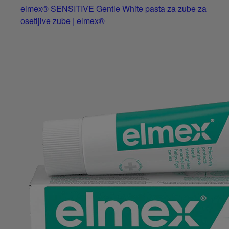
elmex® SENSITIVE Gentle White pasta za zube za
osetljive zube | elmex®