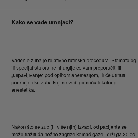
Kako se vade umnjaci?
Vađenje zuba je relativno rutinska procedura. Stomatolog
ili specijalista oralne hirurgije će vam preporučiti ili
„uspavljivanje“ pod opštom anestezijom, ili će utrnuti
područje oko zuba koji se vadi pomoću lokalnog
anestetika.
Nakon što se zub (ili više njih) izvadi, od pacijenta se
može tražiti da nežno zagrize komad gaze i drži ga 30 do