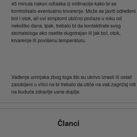
45 minuta nakon odlaska iz ordinacije kako bi se
kontrolisalo eventualno krvarenje. Može se javiti određeni
bol i otok, ali ovi simptomi obično prolaze u roku od
nekoliko dana. Ipak, trebalo bi da kontaktirate svog
stomatologa ako osetite dugotrajan ili jak bol, otok,
krvarenje ili povišenu temperaturu.
Vađenje umnjaka zbog toga što su ukrivo izrasli ili ostali
zarobljeni u vilici ne bi trebalo da utiče na vaš zagrižaj niti
na buduće zdravlje usne duplje.
Članci