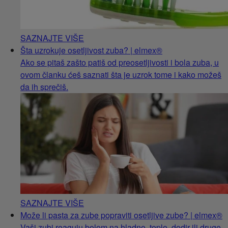
SAZNAJTE VIŠE
Šta uzrokuje osetljivost zuba? | elmex®
Ako se pitaš zašto patiš od preosetljivosti i bola zuba, u
ovom članku ćeš saznati šta je uzrok tome i kako možeš
da ih sprečiš.
SAZNAJTE VIŠE
Može li pasta za zube popraviti osetljive zube? | elmex®
Vaši zubi reaguju bolom na hladno, toplo, dodir ili druge