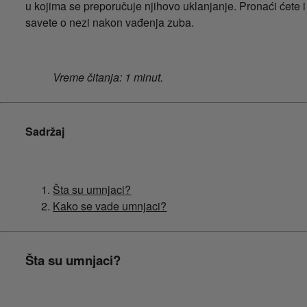
u kojima se preporučuje njihovo uklanjanje. Pronaći ćete i
savete o nezi nakon vađenja zuba.
Vreme čitanja: 1 minut.
Sadržaj
Šta su umnjaci?
Kako se vade umnjaci?
Šta su umnjaci?